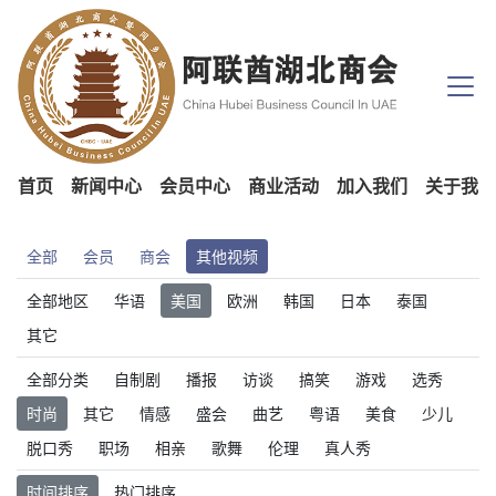
首页
新闻中心
会员中心
商业活动
加入我们
关于我们
全部
会员
商会
其他视频
全部地区
华语
美国
欧洲
韩国
日本
泰国
其它
全部分类
自制剧
播报
访谈
搞笑
游戏
选秀
时尚
其它
情感
盛会
曲艺
粤语
美食
少儿
脱口秀
职场
相亲
歌舞
伦理
真人秀
时间排序
热门排序