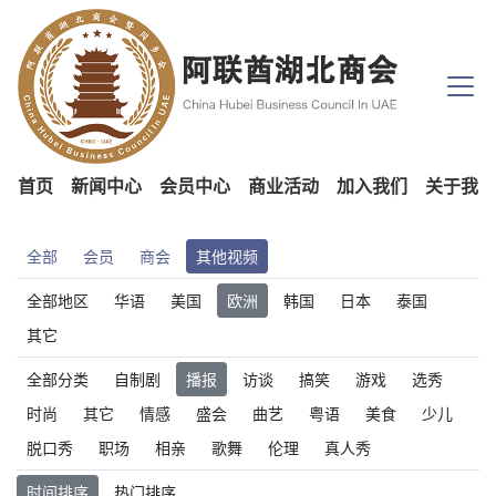
首页
新闻中心
会员中心
商业活动
加入我们
关于我们
全部
会员
商会
其他视频
全部地区
华语
美国
欧洲
韩国
日本
泰国
其它
全部分类
自制剧
播报
访谈
搞笑
游戏
选秀
时尚
其它
情感
盛会
曲艺
粤语
美食
少儿
脱口秀
职场
相亲
歌舞
伦理
真人秀
时间排序
热门排序