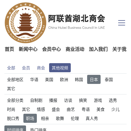
首页
新闻中心
会员中心
商业活动
加入我们
关于我们
全部
会员
商会
其他视频
全部地区
华语
美国
欧洲
韩国
日本
泰国
其它
全部分类
自制剧
播报
访谈
搞笑
游戏
选秀
时尚
其它
情感
盛会
曲艺
粤语
美食
少儿
脱口秀
职场
相亲
歌舞
伦理
真人秀
时间排序
热门排序