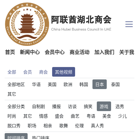
首页
新闻中心
会员中心
商业活动
加入我们
关于我们
全部
会员
商会
其他视频
全部地区
华语
美国
欧洲
韩国
日本
泰国
其它
全部分类
自制剧
播报
访谈
搞笑
游戏
选秀
时尚
其它
情感
盛会
曲艺
粤语
美食
少儿
脱口秀
职场
相亲
歌舞
伦理
真人秀
时间排序
热门排序