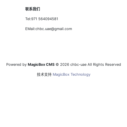
联系我们
Tel:971 564094581
EMail:chbc.uae@gmail.com
Powered by
MagicBox CMS
© 2026 chbc-uae All Rights Reserved
技术支持
MagicBox Technology