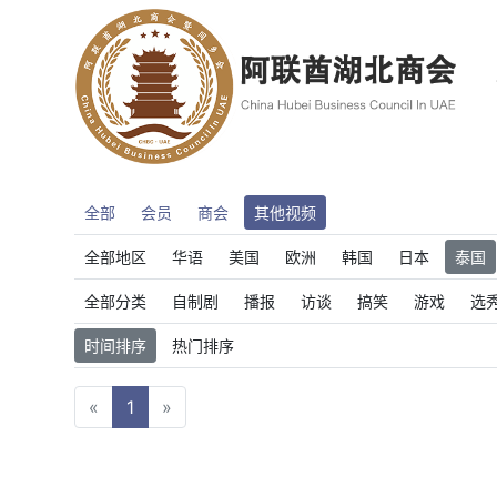
全部
会员
商会
其他视频
全部地区
华语
美国
欧洲
韩国
日本
泰国
全部分类
自制剧
播报
访谈
搞笑
游戏
选
时间排序
热门排序
«
1
»