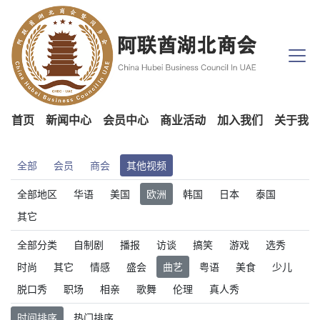
首页
新闻中心
会员中心
商业活动
加入我们
关于我们
全部
会员
商会
其他视频
全部地区
华语
美国
欧洲
韩国
日本
泰国
其它
全部分类
自制剧
播报
访谈
搞笑
游戏
选秀
时尚
其它
情感
盛会
曲艺
粤语
美食
少儿
脱口秀
职场
相亲
歌舞
伦理
真人秀
时间排序
热门排序