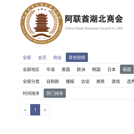
全部
会员
商会
其他视频
全部地区
华语
美国
欧洲
韩国
日本
泰国
全部分类
自制剧
播报
访谈
搞笑
游戏
选
时间排序
热门排序
«
1
»