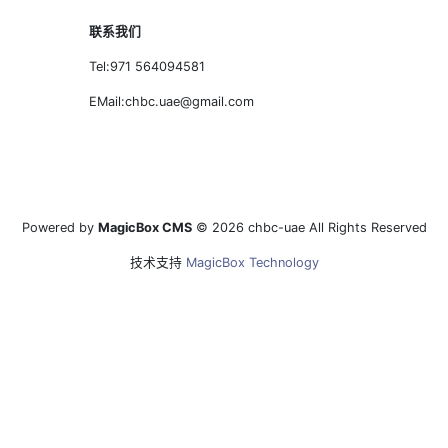
联系我们
Tel:971 564094581
EMail:chbc.uae@gmail.com
Powered by
MagicBox CMS
© 2026 chbc-uae All Rights Reserved
技术支持
MagicBox Technology