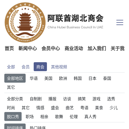
首页
新闻中心
会员中心
商业活动
加入我们
关于我们
全部
会员
商会
其他视频
全部地区
华语
美国
欧洲
韩国
日本
泰国
其它
全部分类
自制剧
播报
访谈
搞笑
游戏
选秀
时尚
其它
情感
盛会
曲艺
粤语
美食
少儿
脱口秀
职场
相亲
歌舞
伦理
真人秀
时间排序
热门排序